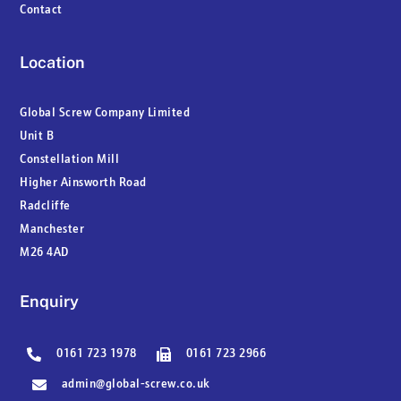
Contact
Location
Global Screw Company Limited
Unit B
Constellation Mill
Higher Ainsworth Road
Radcliffe
Manchester
M26 4AD
Enquiry
0161 723 1978
0161 723 2966
admin@global-screw.co.uk