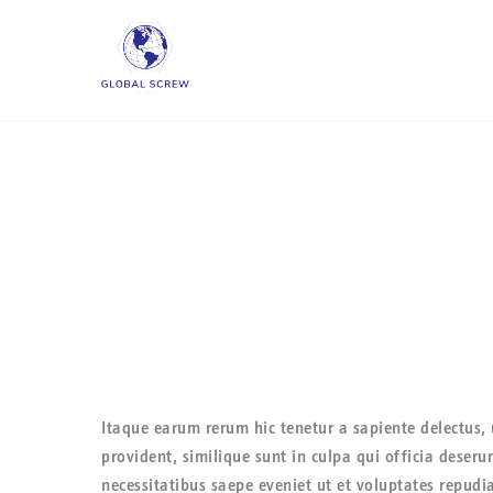
Skip
admin@global-screw.co.uk
to
content
Itaque earum rerum hic tenetur a sapiente delectus, 
provident, similique sunt in culpa qui officia deser
necessitatibus saepe eveniet ut et voluptates repud