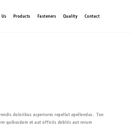
Tel: 0161 723 1978
Fax: 0161 723 2966
 Us
Products
Fasteners
Quality
Contact
rendis doloribus asperiores repellat epellendus. Ton
em quibusdam et aut officiis debitis aut rerum