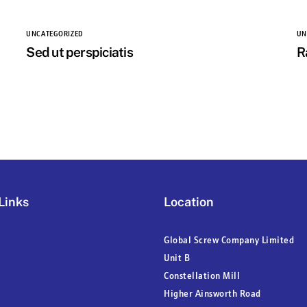
UNCATEGORIZED
UN
Sed ut perspiciatis
R
Links
Location
Global Screw Company Limited
Unit B
Constellation Mill
Higher Ainsworth Road