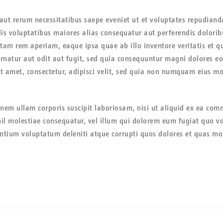
aut rerum necessitatibus saepe eveniet ut et voluptates repudiand
dis voluptatibus maiores alias consequatur aut perferendis doloribu
 rem aperiam, eaque ipsa quae ab illo inventore veritatis et qua
natur aut odit aut fugit, sed quia consequuntur magni dolores eo
it amet, consectetur, adipisci velit, sed quia non numquam eius 
nem ullam corporis suscipit laboriosam, nisi ut aliquid ex ea co
hil molestiae consequatur, vel illum qui dolorem eum fugiat quo v
ntium voluptatum deleniti atque corrupti quos dolores et quas mole