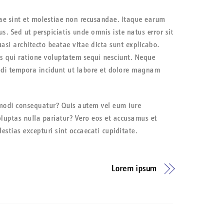
ae sint et molestiae non recusandae. Itaque earum
s. Sed ut perspiciatis unde omnis iste natus error sit
si architecto beatae vitae dicta sunt explicabo.
s qui ratione voluptatem sequi nesciunt. Neque
modi tempora incidunt ut labore et dolore magnam
mmodi consequatur? Quis autem vel eum iure
oluptas nulla pariatur? Vero eos et accusamus et
stias excepturi sint occaecati cupiditate.
Lorem ipsum