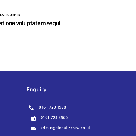
CATEGORIZED
atione voluptatem sequi
Enquiry
0161 723 1978
0161 723 2966
admin@global-screw.co.uk