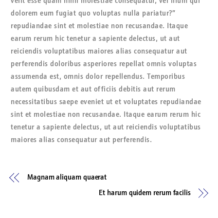
velit esse quam nihil molestiae consequatur, vel illum qui
dolorem eum fugiat quo voluptas nulla pariatur?”
repudiandae sint et molestiae non recusandae. Itaque
earum rerum hic tenetur a sapiente delectus, ut aut
reiciendis voluptatibus maiores alias consequatur aut
perferendis doloribus asperiores repellat omnis voluptas
assumenda est, omnis dolor repellendus. Temporibus
autem quibusdam et aut officiis debitis aut rerum
necessitatibus saepe eveniet ut et voluptates repudiandae
sint et molestiae non recusandae. Itaque earum rerum hic
tenetur a sapiente delectus, ut aut reiciendis voluptatibus
maiores alias consequatur aut perferendis.
Magnam aliquam quaerat
Et harum quidem rerum facilis