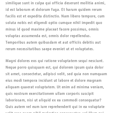
similique sunt in culpa qui officia deserunt mollitia animi,
id est laborum et dolorum fuga. Et harum quidem rerum
facilis est et expedita distinctio. Nam libero tempore, cum
soluta nobis est eligendi optio cumque nihil impedit quo
minus id quod maxime placeat facere possimus, omnis
voluptas assumenda est, omnis dolor repellendus.
Temporibus autem quibusdam et aut officiis debitis aut
rerum necessitatibus saepe eveniet ut et voluptates.
Magni dolores eos qui ratione voluptatem sequi nesciunt.
Neque porro quisquam est, qui dolorem ipsum quia dolor
sit amet, consectetur, adipisci velit, sed quia non numquam
eius modi tempora incidunt ut labore et dolore magnam
aliquam quaerat voluptatem. Ut enim ad minima veniam,
quis nostrum exercitationem ullam corporis suscipit
laboriosam, nisi ut aliquid ex ea commodi consequatur?
Quis autem vel eum iure reprehenderit qui in ea voluptate