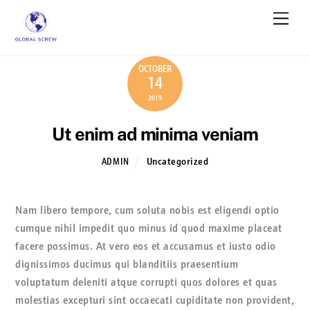
Skip
Men
to
content
OCTOBER
14
2019
Ut enim ad minima veniam
Uncategorized
ADMIN
Nam libero tempore, cum soluta nobis est eligendi optio
cumque nihil impedit quo minus id quod maxime placeat
facere possimus. At vero eos et accusamus et iusto odio
dignissimos ducimus qui blanditiis praesentium
voluptatum deleniti atque corrupti quos dolores et quas
molestias excepturi sint occaecati cupiditate non provident,