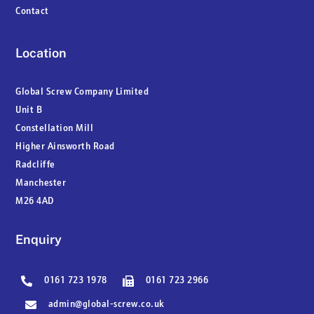
Contact
Location
Global Screw Company Limited
Unit B
Constellation Mill
Higher Ainsworth Road
Radcliffe
Manchester
M26 4AD
Enquiry
0161 723 1978
0161 723 2966
admin@global-screw.co.uk